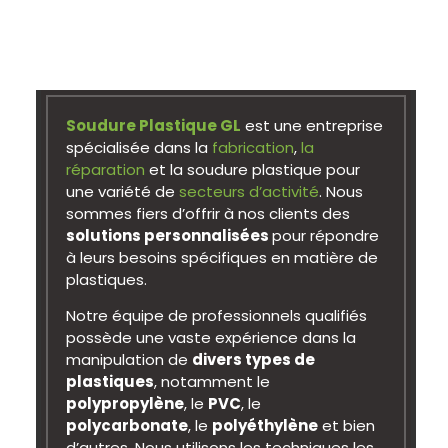
Soudure Plastique GL
est une entreprise
spécialisée dans la
fabrication
,
la
réparation
et la soudure plastique pour
une variété de
secteurs d’activité
. Nous
sommes fiers d’offrir à nos clients des
solutions personnalisées
pour répondre
à leurs besoins spécifiques en matière de
plastiques.
Notre équipe de professionnels qualifiés
possède une vaste expérience dans la
manipulation de
divers types de
plastiques
, notamment le
polypropylène
, le
PVC
, le
polycarbonate
, le
polyéthylène
et bien
d’autres. Nous utilisons les techniques les